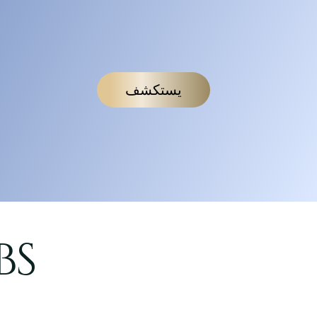
يستكشف
الذكاء ال