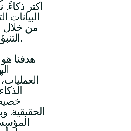
أكثر ذكاءً
البيانات ال
من خلال ا
التنبؤ واستراتيجيات التحول الرقمي.
هدفنا هو
اله
العمليات، 
الذكاء
خصيصً
الحقيقية. وب