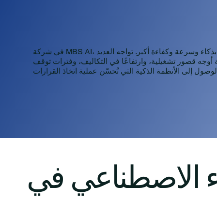
في شركة MBS AI، نؤمن بأن الشركات يجب أن تعمل بذكاء وسرعة وكفاءة أكبر. تواجه العديد
أوجه قصور تشغيلية، وارتفاعًا في التكاليف، وفترات توقف